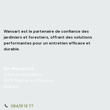
Wansart est le partenaire de confiance des
jardiniers et forestiers, offrant des solutions
performantes pour un entretien efficace et
durable.
Ets Wansart SA
12 Rue de Borchamps
6900 Marche-en-FAmenne
Belgique
084/31 13 77