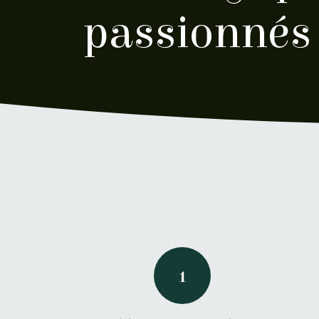
passionnés 
1