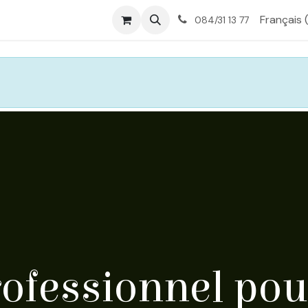
tique
Nos services
À propos
Contactez-nous
Français 
084/31 13 77
rofessionnel pou