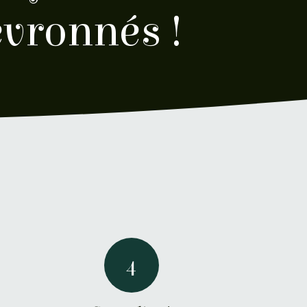
evronnés !
4