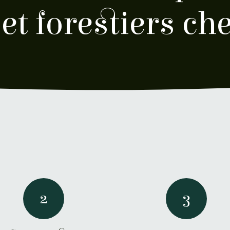
et forestiers ch
2
3