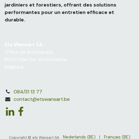
jardiniers et forestiers, offrant des solutions
performantes pour un entretien efficace et
durable.
Ets Wansart SA
12 Rue de Borchamps
6900 Marche-en-FAmenne
Belgique
084/31 13 77
contact@etswansart.be
Nederlands (BE)
|
Français (BE)
Copyright © ets Wansart SA