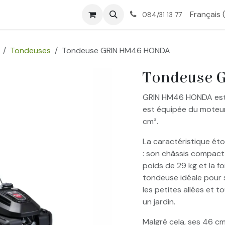
tique
Nos services
À propos
Contactez-nous
Français 
084/31 13 77
Tondeuses
Tondeuse GRIN HM46 HONDA
Tondeuse 
GRIN HM46 HONDA est f
est équipée du moteu
cm³.
La caractéristique ét
: son châssis compact,
poids de 29 kg et la f
tondeuse idéale pour s
les petites allées et 
un jardin.
Malgré cela, ses 46 c