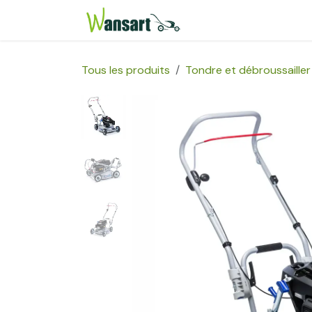
Se rendre au contenu
Page d'accueil
Bou
Tous les produits
Tondre et débroussailler