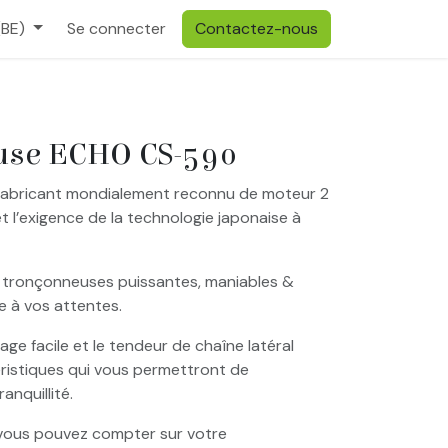
(BE)
Se connecter
Contactez-nous
use ECHO CS-590
fabricant mondialement reconnu de moteur 2
et l’exigence de la technologie japonaise à
 tronçonneuses puissantes, maniables &
e à vos attentes.
e facile et le tendeur de chaîne latéral
éristiques qui vous permettront de
anquillité.
 vous pouvez compter sur votre