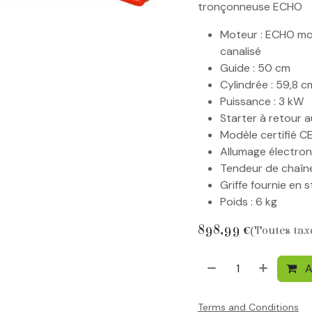
tronçonneuse ECHO
Moteur : ECHO mono
canalisé
Guide : 50 cm
Cylindrée : 59,8 c
Puissance : 3 kW
Starter à retour 
Modèle certifié C
Allumage électroni
Tendeur de chaîne
Griffe fournie en 
Poids : 6 kg
898,99
€
(Toutes tax
A
Terms and Conditions