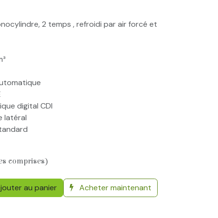
cylindre, 2 temps , refroidi par air forcé et
m³
automatique
E
que digital CDI
 latéral
standard
es comprises)
jouter au panier
Acheter maintenant