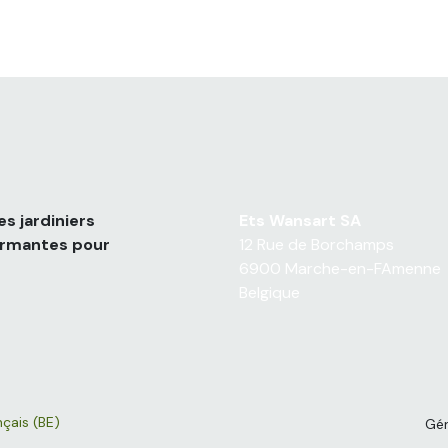
s jardiniers
Ets Wansart SA
formantes pour
12 Rue de Borchamps
6900 Marche-en-FAmenne
Belgique
nçais (BE)
Gé