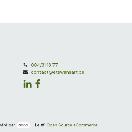
084/31 13 77
contact@etswansart.be
néré par
- Le #1
Open Source eCommerce