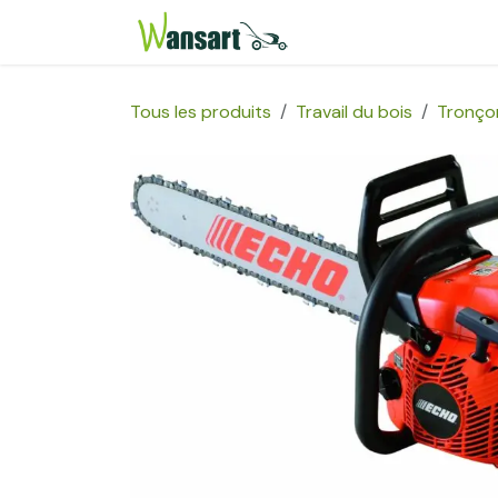
Se rendre au contenu
Page d'accueil
Bou
Tous les produits
Travail du bois
Tronço