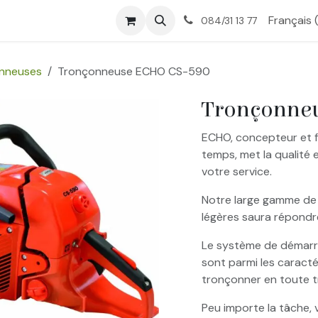
tique
Nos services
À propos
Contactez-nous
Français 
084/31 13 77
nneuses
Tronçonneuse ECHO CS-590
Tronçonne
ECHO, concepteur et 
temps, met la qualité 
votre service.
Notre large gamme de
légères saura répondr
Le système de démarrag
sont parmi les caract
tronçonner en toute tr
Peu importe la tâche,