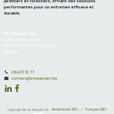
jardiniers et forestiers, offrant des solutions
performantes pour un entretien efficace et
durable.
Ets Wansart SA
12 Rue de Borchamps
6900 Marche-en-FAmenne
Belgique
084/31 13 77
contact@etswansart.be
Nederlands (BE)
|
Français (BE)
Copyright © ets Wansart SA