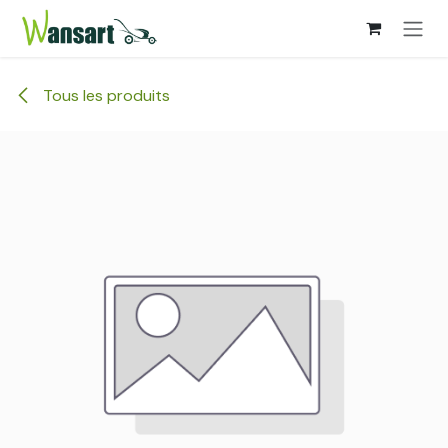
Se rendre au contenu
Tous les produits