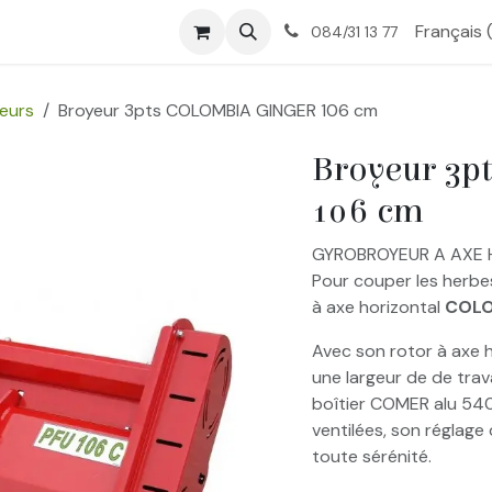
tique
Nos services
À propos
Contactez-nous
Français 
084/31 13 77
eurs
Broyeur 3pts COLOMBIA GINGER 106 cm
Broyeur 3
106 cm
GYROBROYEUR A AXE 
Pour couper les herbe
à axe horizontal
COLO
Avec son rotor à axe 
une largeur de de trav
boîtier COMER alu 540
ventilées, son réglage
toute sérénité.