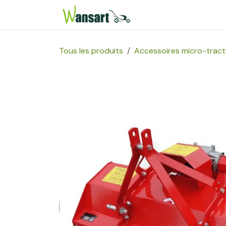
Se rendre au contenu
Page d'accueil
Bou
Tous les produits
Accessoires micro-tract