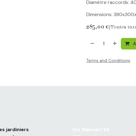
Diamètre raccords: 40
Dimensions: 380x30
285,00
€
(Toutes tax
A
Terms and Conditions
s jardiniers
Ets Wansart SA