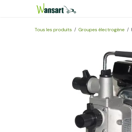
Se rendre au contenu
Page d'accueil
Bou
Tous les produits
Groupes électrogène