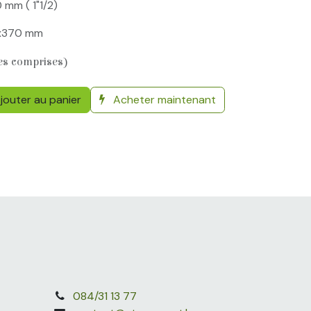
 mm ( 1"1/2)
0x370 mm
es comprises)
jouter au panier
Acheter maintenant
084/31 13 77