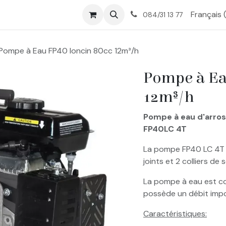
tique
Nos services
À propos
Contactez-nous
Français 
084/31 13 77
Pompe à Eau FP40 loncin 80cc 12m³/h
Pompe à Ea
12m³/h
Pompe à eau d'arro
FP40LC 4T
La pompe FP40 LC 4T e
joints et 2 colliers de 
La pompe à eau est co
possède un débit impo
Caractéristiques: