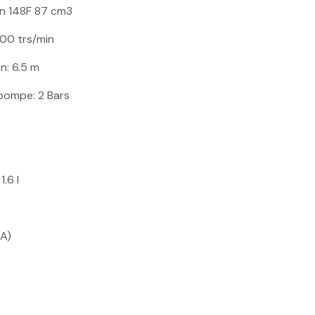
n 148F 87 cm3
000 trs/min
n: 6.5 m
 pompe: 2 Bars
.6 l
(A)