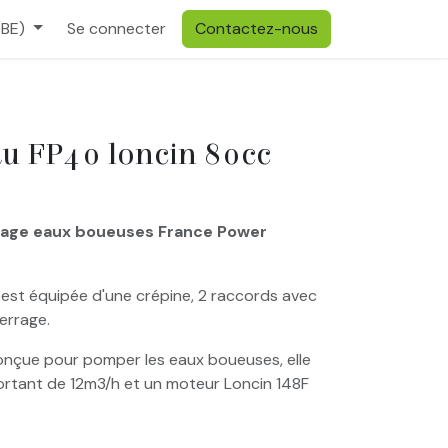
(BE)
Se connecter
Contactez-nous
u FP40 loncin 80cc
sage eaux boueuses France Power
st équipée d'une crépine, 2 raccords avec
serrage.
nçue pour pomper les eaux boueuses, elle
rtant de 12m3/h et un moteur Loncin 148F