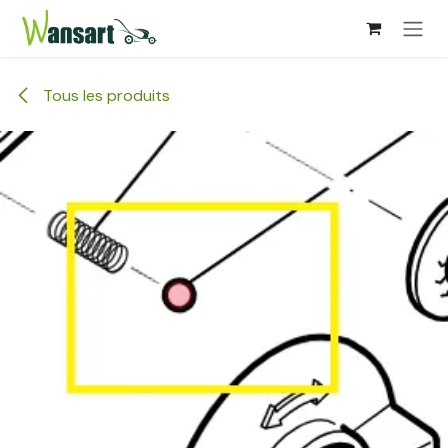
Se rendre au contenu
Tous les produits