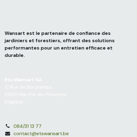
Wansart est le partenaire de confiance des
jardiniers et forestiers, offrant des solutions
performantes pour un entretien efficace et
durable.
Ets Wansart SA
12 Rue de Borchamps
6900 Marche-en-FAmenne
Belgique
084/31 13 77
contact@etswansart.be