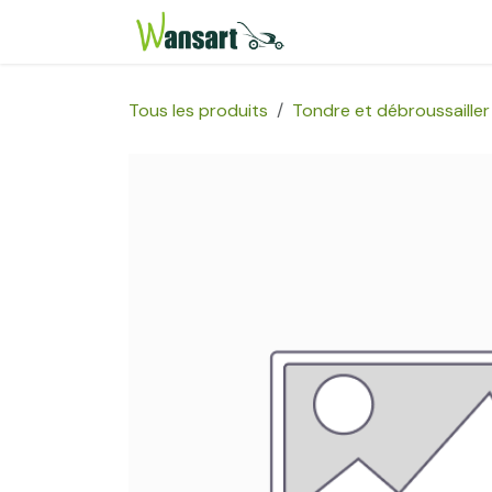
Se rendre au contenu
Page d'accueil
Bou
Tous les produits
Tondre et débroussailler