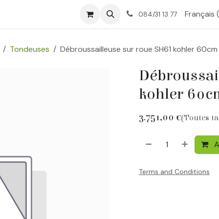
tique
Nos services
À propos
Contactez-nous
Français 
084/31 13 77
Tondeuses
Débroussailleuse sur roue SH61 kohler 60cm
Débroussai
kohler 60c
3.751,00
€
(Toutes t
A
Terms and Conditions