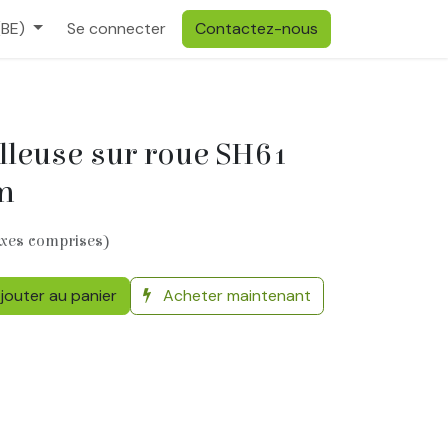
(BE)
Se connecter
Contactez-nous
lleuse sur roue SH61
m
axes comprises)
jouter au panier
Acheter maintenant