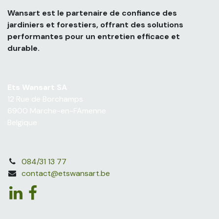
Wansart est le partenaire de confiance des
jardiniers et forestiers, offrant des solutions
performantes pour un entretien efficace et
durable.
Ets Wansart SA
12 Rue de Borchamps
6900 Marche-en-FAmenne
Belgique
084/31 13 77
contact@etswansart.be