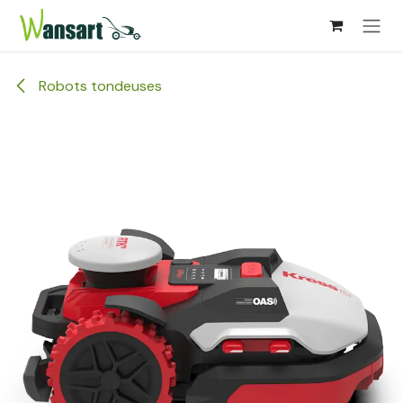
Se rendre au contenu
Robots tondeuses