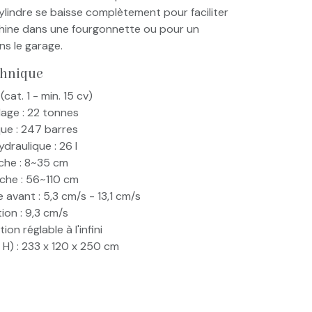
ylindre se baisse complètement pour faciliter
chine dans une fourgonnette ou pour un
s le garage.
chnique
cat. 1 - min. 15 cv)
age : 22 tonnes
que : 247 barres
draulique : 26 l
che : 8~35 cm
che : 56~110 cm
avant : 5,3 cm/s - 13,1 cm/s
ion : 9,3 cm/s
on réglable à l'infini
x H) : 233 x 120 x 250 cm