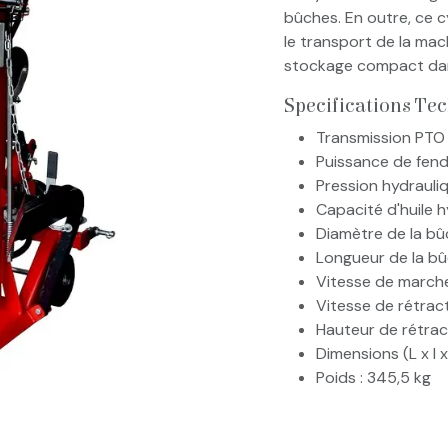
bûches. En outre, ce c
le transport de la ma
stockage compact dan
Specifications Te
Transmission PTO (
Puissance de fend
Pression hydrauli
Capacité d'huile hy
Diamètre de la bû
Longueur de la bû
Vitesse de marche 
Vitesse de rétract
Hauteur de rétracti
Dimensions (L x l 
Poids : 345,5 kg