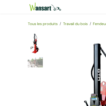
Se rendre au contenu
Page d'accueil
Bou
Tous les produits
Travail du bois
Fendeu