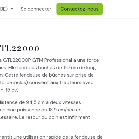
(BE)
Se connecter
Contactez-nous
GTL22000
s GTL22000P GTM Professional a une force
es. Elle fend des bûches de 110 cm de long
m. Cette fendeuse de bûches sur prise de
 force inclus) convient aux tracteurs avec
. 15 cv).
distance de 94,5 cm à deux vitesses
 à pleine puissance ou 13,9 cm/sec en
essaire. Le retour du coin est infiniment
rantit une utilisation rapide de la fendeuse de