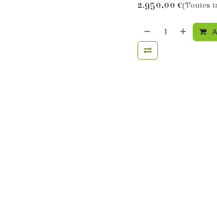
2.950,00
€
(Toutes t
A
Terms and Conditions
cin G200F
,
Transmission PTO