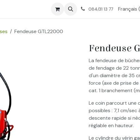
tique
Nos services
À propos
Contactez-nous
Français 
084/31 13 77
ses
Fendeuse GTL22000
Fendeuse 
La fendeuse de bûche
de fendage de 22 tonn
d'un diamètre de 35 c
force (axe de prise de
cat. 1 branchement (min
Le coin parcourt une 
possibles : 7,1 cm/sec
descente rapide si néc
réglable en hauteur.
Le cylindre du vérin ga